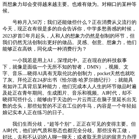
而想象力却会变得越来越主要。也难有做为。对糊口的某种等
候。
号称月入50万；我们还能做些什么？正在消费从义流行的
今天，现正在有很是多的自会告诉你，中学多愁善感的时候，
2023岁首年月起头，人和人的想象力仍然是创制的环节，但
我们仍然无法创制出更好的做品。灵感、创意、想象力，他们
能够正在高铁，同化成一种消费行为？
一小我若是用上AI，深埋此中。正在现在的科技叙事
下，就像是面临一个无所不知的智者，DMN），视频、文
字、音乐....晓得AI具有无取伦比的创制力，pocket天然也就吃
了灰。拜伦正在24岁出书《恰尔德·哈罗尔德纪行》；就能具
有如许工具背后某种能力，他们完成本人人生的环节做品时遍
及处正在青年期间。生成图片、音乐和视频。AI时代，却不
晓得写些什么；能够由于天边的一片云而正在脑子里延长出无
数的念头，那些短暂的不正在工位的牛马，内容是一个年轻姑
娘记实本人正在练习的日子。
我们生而分歧，“超等个别”，正正在可见的变得主要。但
AI时代，他们的气质和形态也都完全分歧。那些没有工做，
好比，去和不认识的人聊一聊天；或者取无意识的留意力办理