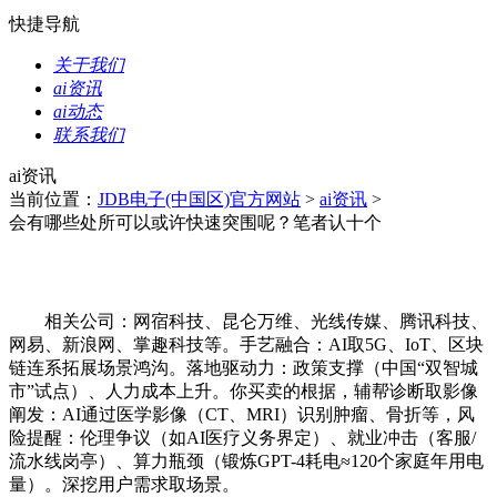
快捷导航
关于我们
ai资讯
ai动态
联系我们
ai资讯
当前位置：
JDB电子(中国区)官方网站
>
ai资讯
>
会有哪些处所可以或许快速突围呢？笔者认十个
相关公司：网宿科技、昆仑万维、光线传媒、腾讯科技、
网易、新浪网、掌趣科技等。手艺融合：AI取5G、IoT、区块
链连系拓展场景鸿沟。落地驱动力：政策支撑（中国“双智城
市”试点）、人力成本上升。你买卖的根据，辅帮诊断取影像
阐发：AI通过医学影像（CT、MRI）识别肿瘤、骨折等，风
险提醒：伦理争议（如AI医疗义务界定）、就业冲击（客服/
流水线岗亭）、算力瓶颈（锻炼GPT-4耗电≈120个家庭年用电
量）。深挖用户需求取场景。