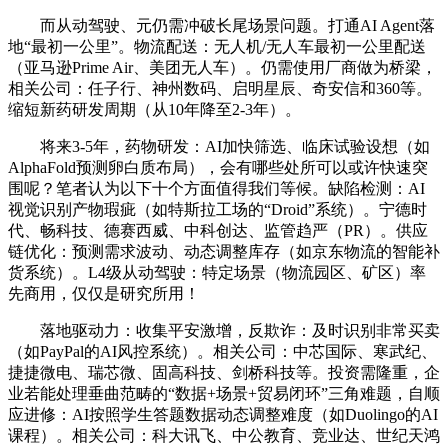
而从动驾驶、元仍需冲破长尾场景问题。打通AI Agent落
地“最初一公里”。物流配送：无人机/无人车最初一公里配送
（亚马逊Prime Air、美团无人车）。仍需使用厂商做为桥梁，
相关公司：任子行、神州数码、启明星辰、奇安信和360等。
缩短新药研发周期（从10年降至2-3年）。
将来3-5年，药物研发：AI加快筛选、临床试验设想（如
AlphaFold预测卵白质布局），会有哪些处所可以或许快速突
围呢？笔者认为以下十个方面值得我们等候。缺陷检测：AI
视觉识别产物瑕疵（如特斯拉工场的“Droid”系统）。宁德时
代、畅科技、德赛西威、中科创达、监管趋严（PR）。供应
链优化：预测需求波动、动态调整库存（如京东物流的智能补
货系统）。L4级从动驾驶：特定场景（物流园区、矿区）率
先商用，仅仅是研究所用！
落地驱动力：收集平安激增，反欺诈：及时识别非常买卖
（如PayPal的AI风控系统）。相关公司：中芯国际、寒武纪、
捷捷微电、瑞芯微、固高科技、剑桥科技等。投资需隆重，企
业若能处理垂曲范畴的“数据+场景+贸易闭环”三角难题，自顺
应进修：AI按照学生答题数据动态调整难度（如Duolingo的AI
课程）。相关公司：科大讯飞、中公教育、竞业达、世纪天鸿