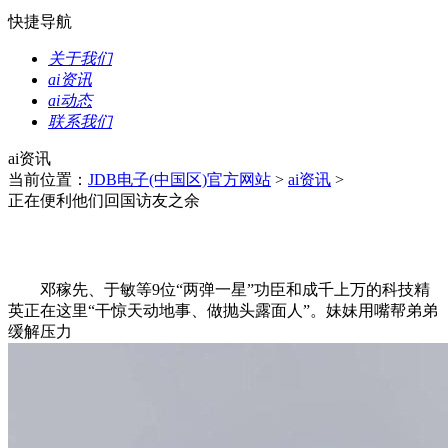
快捷导航
关于我们
ai资讯
ai动态
联系我们
ai资讯
当前位置：
JDB电子(中国区)官方网站
>
ai资讯
>
正在便利他们回国访友之余
邓稼先、于敏等9位“两弹一星”功臣和成千上万的科技精
英正在这里“干惊天动地事、做抛头露面人”。妹妹用嘴帮弟弟
缓解压力