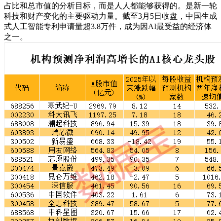
占比和总市值的分析目标，而是人人都能够获得的。是新一轮
科技和财产变化的主要驱动力量。截至3月5日收盘，中国生成
式人工智能专利申请量超3.8万件，成为因AI最受益的经济体
之一。