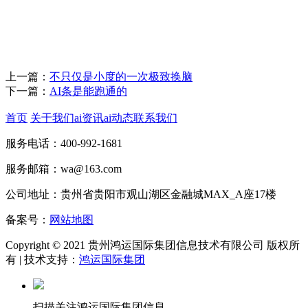
上一篇：
不只仅是小度的一次极致换脑
下一篇：
AI条是能跑通的
首页
关于我们
ai资讯
ai动态
联系我们
服务电话：400-992-1681
服务邮箱：wa@163.com
公司地址：贵州省贵阳市观山湖区金融城MAX_A座17楼
备案号：
网站地图
Copyright © 2021 贵州鸿运国际集团信息技术有限公司 版权所
有 | 技术支持：
鸿运国际集团
扫描关注鸿运国际集团信息