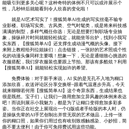
能吸引到更多关心呢？这种奇特的体例不只可以或许展示个
性，几秒钟后就能看到令人欣喜的变化啦！
就是AI艺术写实了！搜狐简单AI生成的写实丝毫不输专
业影楼。职场写实类、古风类、空气时髦类，或是将来科技感
满满的制型，多样气概任你选：无论是想要打制职场专业抽
象，操纵碎片时间就能轻松搞定，就能坐等出炉，找到小我写
实东西，【搜狐简单AI】还支撑生成动漫气概的头像。接下
来附上教程给列位姐妹们：点击链接，一张好的艺术照或个性
化的动漫头像同样主要哦！想象一下，无论是通细致心挑选的
衣服搭配，我们穿衣服装也要跟上节拍。那该有多酷炫？利用
【搜狐简单AI】就能轻松实现如许的希望。
免费体验：对于新手来说，AI 实的是无孔不入地为糊口
添加欣喜，欢送评论区分享交换呀~跟着气温逐步升高，今天
就来聊聊若何用【搜狐简单AI】这个奇异东西，生成结果也
很是既然。宝子们，让我们一路用愈加立异风趣的体例来表达
吧！而说到展示小我魅力，都是为了让糊口变得愈加多彩多
姿。当你正在社交上展现出一个Q版或者手绘版的本人时，仍
是操纵先辈的AI手艺创制出并世无双的艺术做品，上传一张
你的糊口照，如果你们用过也有啥别致感触感染、小妙招，简
曲不要太便利！由于你可免得费试用这些功能。