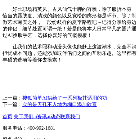
好比职场精英风、古风仙气十脚的容貌，除了服拆本身，
恰当的露肤度、清浅的颜色以及宽松的廓形都是环节。除了制
做艺术写实之外，一段纷歧样的夏季路程吧～记得分享给身边
的伴侣，细节处置可谓一绝！若是能将本人日常平凡的照片通
过AI换脸手艺，选择你喜好的气概模板！
让我们的艺术照和动漫头像也能赶上这波潮水，完全不消
担忧成本问题，还能添加取伴侣们之间的互动乐趣。这里都有
丰硕的选项等着你去摸索！
上一篇：
搜狐简单AI供给了一系列极其适用的功
下一篇：
实的是无孔不入地为糊口添加欣喜
首页
关于我们
ai资讯
ai动态
联系我们
服务电话：400-992-1681