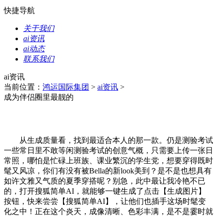
快捷导航
关于我们
ai资讯
ai动态
联系我们
ai资讯
当前位置：
鸿运国际集团
>
ai资讯
>
成为伴侣圈里最靓的
从生成质量看，找到最适合本人的那一款。仍是测验考试
一些常日里不敢等闲测验考试的创意气概，只需要上传一张日
常照，哪怕是忙碌上班族、课业繁沉的学生党，想要穿得既时
髦又风凉，你们有没有被Bella的新look美到？是不是也想具有
如许文雅又气质的夏季穿搭呢？别急，此中最让我冷艳不已
的，打开搜狐简单AI，就能够一键生成了点击【生成图片】
按钮，快来尝尝【搜狐简单AI】，让他们也插手这场时髦变
化之中！正在这个炎天，成像清晰、色彩丰满，是不是霎时就