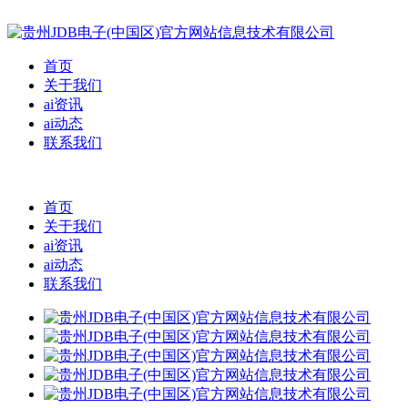
首页
关于我们
ai资讯
ai动态
联系我们
首页
关于我们
ai资讯
ai动态
联系我们