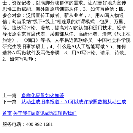
士，资深记者，以满脚分歧群体的需求。让AI更好地为宣传
思惟工做赋能。海外版原培训部从任，3、如何写通信；四、
参会对象：泛博宣传工做者、新从业者，7、用AI写人物通
信；勾当采纳“线下+线上”相连系的讲课模式，包罗、万里、
等。擅长写评论、漫笔，提高对AI的认知和适用技术。经济
导报原驻京首席代表、采编部从任、高级记者。漫笔《乐正在
旅途》、《糊口》等书。人平易近派联络员，中国社会科学院
研究生院旧事学硕士，4、什么是AI人工智能写做？5、如何
选择AI写做软件及写做步调；8、用AⅠ写评论、请示、诗歌。
2、如何写动静；
上一篇：
多样化应景如火如荼
下一篇：
从动生成旧事报道：AI可以或许按照数据从动生成
首页
关于我们
ai资讯
ai动态
联系我们
服务电话：400-992-1681