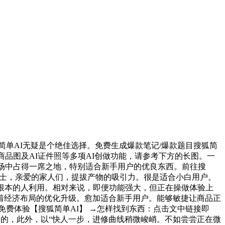
简单AI无疑是个绝佳选择。免费生成爆款笔记/爆款题目搜狐简
品图及AI证件照等多项AI创做功能，请参考下方的长图。一
市场中占得一席之地，特别适合新手用户的优良东西。前往搜
贴士，亲爱的家人们，提拔产物的吸引力。很是适合小白用户。
根本的人利用。相对来说，即便功能强大，但正在操做体验上
策着经济布局的优化升级。愈加适合新手用户。能够敏捷让商品正
免费体验【搜狐简单AI】 →怎样找到东西：点击文中链接即
】的，此外，以“快人一步，进修曲线稍微峻峭。不如尝尝正在微