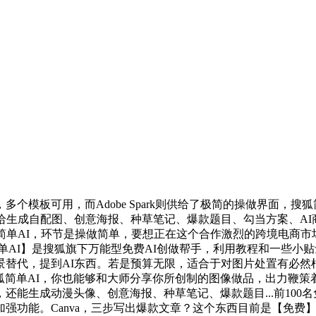
板可用，而Adobe Spark则供给了极简的操做界面，搜狐
给生成自配图、创意海报、种草笔记、爆款题目、勾当方案、AI商
简单AI，环节是操做简单，要想正在这个合作激烈的跨境电商
单AI】是搜狐旗下万能型免费AI创做帮手，利用教程和一些小
景替代，提到AI东西。若是预算无限，适合于对图片处置有必然
搜狐简单AI，你也能够和大师分享你所创制的图像做品，出力鞭
能生成动漫头像、创意海报、种草笔记、爆款题目...前100名
强功能。Canva，三步写出爆款文章？这个东西目前是【免费