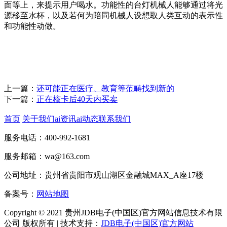
面等上，来提示用户喝水。功能性的台灯机械人能够通过将光
源移至水杯，以及若何为陪同机械人设想取人类互动的表示性
和功能性动做。
上一篇：
还可能正在医疗、教育等范畴找到新的
下一篇：
正在核卡后40天内买卖
首页
关于我们
ai资讯
ai动态
联系我们
服务电话：400-992-1681
服务邮箱：wa@163.com
公司地址：贵州省贵阳市观山湖区金融城MAX_A座17楼
备案号：
网站地图
Copyright © 2021 贵州JDB电子(中国区)官方网站信息技术有限
公司 版权所有 | 技术支持：
JDB电子(中国区)官方网站