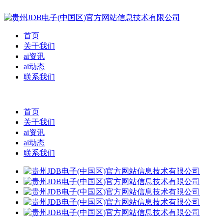
首页
关于我们
ai资讯
ai动态
联系我们
首页
关于我们
ai资讯
ai动态
联系我们