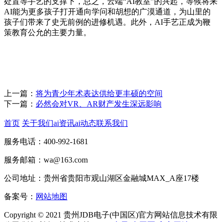
处置等手艺的支撑下，总之，云端“AI教室”的兴起，等候将来
AI能为更多孩子打开通向学问和胡想的广漠通道，为山里的
孩子们带来了史无前例的进修机遇。此外，AI手艺正成为鞭
策教育公允的主要力量。
上一篇：
将为青少年术表达供给更丰硕的空间
下一篇：
必然会对VR、AR财产发生深远影响
首页
关于我们
ai资讯
ai动态
联系我们
服务电话：400-992-1681
服务邮箱：wa@163.com
公司地址：贵州省贵阳市观山湖区金融城MAX_A座17楼
备案号：
网站地图
Copyright © 2021 贵州JDB电子(中国区)官方网站信息技术有限