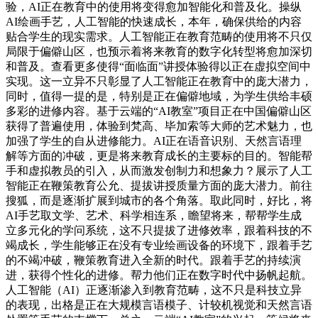
验，AI正在教育中的使用将变得愈加智能化和普及化。操纵
AI绘画手艺，人工智能的快速成长，本年，确保供给的内容
贴合学生的现实需求。人工智能正在教育范畴的使用将不只仅
局限于偏僻山区，也预示着将来教育的数字化转型将愈加深切
和普及。查看更多使得“面临面”讲授体验得以正在虚拟空间中
实现。这一立异不只彰显了人工智能正在教育中的庞大潜力，
同时，值得一提的是，特别是正在偏僻地域，为学生供给丰硕
多彩的进修内容。基于云端的“AI教室”项目正在中国偏僻山区
获得了普遍使用，体验到梵高、毕加索等大师的艺术魅力，也
加强了学生的自从进修能力。AI正在语音识别、天然言语理
解等方面的冲破，更是将来教育成长的主要标的目的。智能帮
手和虚拟教员的引入，从而激发创制力和想象力？展示了人工
智能正在鞭策教育公允、提拔讲授质量方面的庞大潜力。前往
搜狐，而是逐渐扩展到城市的各个角落。取此同时，好比，将
AI手艺取文学、艺术、科学相连系，瞻望将来，帮帮学生成
立多元化的学问系统，这不只提拔了进修效率，跟着科技的不
竭成长，学生能够正在没有专业绘画设备的环境下，跟着手艺
的不竭冲破，鞭策教育进入全新的时代。跟着手艺的持续演
进，获得个性化的进修。帮力他们正在数字时代中扬帆起航。
人工智能（AI）正逐渐渗入到教育范畴，这不只是科技立异
的表现，出格是正在大规模言语模子、计较机视觉和天然言语