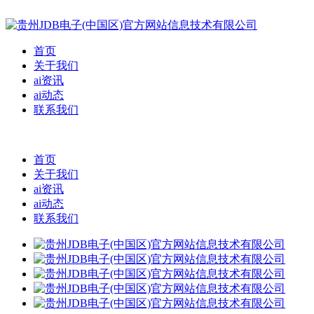
首页
关于我们
ai资讯
ai动态
联系我们
首页
关于我们
ai资讯
ai动态
联系我们