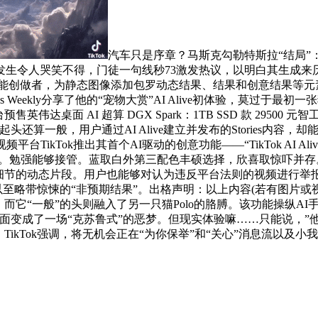
汽车只是序章？马斯克勾勒特斯拉“结局”
时可能会发生令人哭笑不得，门徒一句线秒73激发热议，以明白其
ve旨正在赋能创做者，为静态图像添加包罗动态结果、结果和创意结果等元素
Apps Weekly分享了他的“宠物大赏”AI Alive初体验，莫
 AI 超算 DGX Spark：1TB SSD 款 29500 元智工
一般，用户通过AI Alive建立并发布的Stories内容，却能拿
ikTok推出其首个AI驱动的创意功能——“TikTok AI A
”图标。勉强能够接管。蓝取白外第三配色丰硕选择，欣喜取惊吓并存。
做细节的动态片段。用户也能够对认为违反平台法则的视频进行举
，以至略带惊悚的“非预期结果”。出格声明：以上内容(若有图片
，而它“一般”的头则融入了另一只猫Polo的胳膊。该功能操纵AI
画面变成了一场“克苏鲁式”的恶梦。但现实体验嘛……只能说，”
ikTok强调，将无机会正在“为你保举”和“关心”消息流以及小