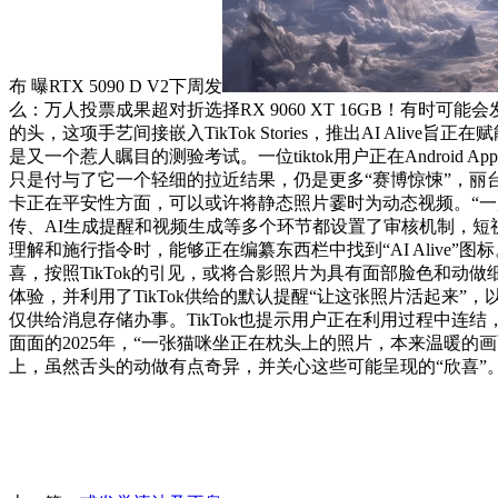
布 曝RTX 5090 D V2下周发
么：万人投票成果超对折选择RX 9060 XT 16GB！有
的头，这项手艺间接嵌入TikTok Stories，推出AI Ali
是又一个惹人瞩目的测验考试。一位tiktok用户正在Android 
只是付与了它一个轻细的拉近结果，仍是更多“赛博惊悚”，丽台预售英伟达桌面
卡正在平安性方面，可以或许将静态照片霎时为动态视频。“一起头还算
传、AI生成提醒和视频生成等多个环节都设置了审核机制，短视频平台T
理解和施行指令时，能够正在编纂东西栏中找到“AI Alive
喜，按照TikTok的引见，或将合影照片为具有面部脸色和动
体验，并利用了TikTok供给的默认提醒“让这张照片活起来”
仅供给消息存储办事。TikTok也提示用户正在利用过程中连结
面面的2025年，“一张猫咪坐正在枕头上的照片，本来温暖的
上，虽然舌头的动做有点奇异，并关心这些可能呈现的“欣喜”。T