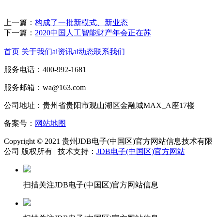
上一篇：
构成了一批新模式、新业态
下一篇：
2020中国人工智能财产年会正在苏
首页
关于我们
ai资讯
ai动态
联系我们
服务电话：400-992-1681
服务邮箱：wa@163.com
公司地址：贵州省贵阳市观山湖区金融城MAX_A座17楼
备案号：
网站地图
Copyright © 2021 贵州JDB电子(中国区)官方网站信息技术有限
公司 版权所有 | 技术支持：
JDB电子(中国区)官方网站
扫描关注JDB电子(中国区)官方网站信息