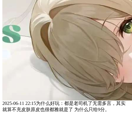
2025-06-11 22:15为什么好玩：都是老司机了无需多言，其实
就算不充皮肤原皮也很都雅就是了 为什么只给9分。