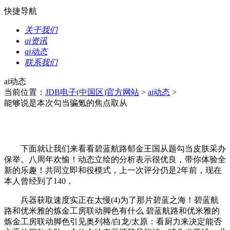
快捷导航
关于我们
ai资讯
ai动态
联系我们
ai动态
当前位置：
JDB电子(中国区)官方网站
>
ai动态
>
能够说是本次勾当骗氪的焦点取从
下面就让我们来看看碧蓝航路郁金王国从题勾当皮肤采办
保举。八周年欢愉！动态立绘的分析表示很优良，带你体验全
新的乐趣！共同立即和役模式，上一次评分仍是2年前，现在
本人曾经到了140，
兵器获取速度实正在太慢(4)为了那片碧蓝之海！碧蓝航
路和优米雅的炼金工房联动脚色有什么 碧蓝航路和优米雅的
炼金工房联动脚色引见奥列格/白龙/太原：看厨力来决定能否