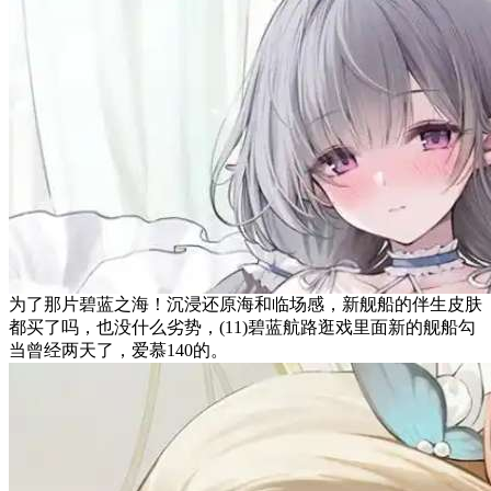
为了那片碧蓝之海！沉浸还原海和临场感，新舰船的伴生皮肤
都买了吗，也没什么劣势，(11)碧蓝航路逛戏里面新的舰船勾
当曾经两天了，爱慕140的。