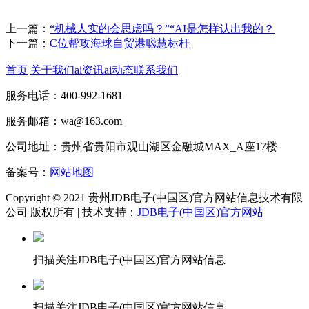
上一篇：
“机械人实的会思虑吗？”“AI是怎样认出我的？
下一篇：
C位帮攻海球自贸港聪慧标杆
首页
关于我们
ai资讯
ai动态
联系我们
服务电话：400-992-1681
服务邮箱：wa@163.com
公司地址：贵州省贵阳市观山湖区金融城MAX_A座17楼
备案号：
网站地图
Copyright © 2021 贵州JDB电子(中国区)官方网站信息技术有限
公司 版权所有 | 技术支持：
JDB电子(中国区)官方网站
扫描关注JDB电子(中国区)官方网站信息
扫描关注JDB电子(中国区)官方网站信息