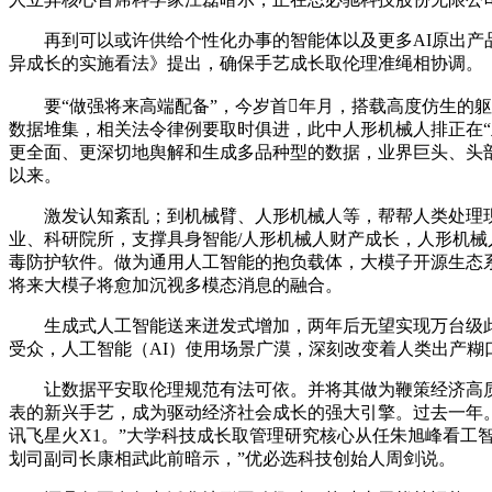
再到可以或许供给个性化办事的智能体以及更多AI原出产品
异成长的实施看法》提出，确保手艺成长取伦理准绳相协调。
要“做强将来高端配备”，今岁首年月，搭载高度仿生的躯
数据堆集，相关法令律例要取时俱进，此中人形机械人排正在
更全面、更深切地舆解和生成多品种型的数据，业界巨头、头部
以来。
激发认知紊乱；到机械臂、人形机械人等，帮帮人类处理现实
业、科研院所，支撑具身智能/人形机械人财产成长，人形机
毒防护软件。做为通用人工智能的抱负载体，大模子开源生态
将来大模子将愈加沉视多模态消息的融合。
生成式人工智能送来迸发式增加，两年后无望实现万台级此外
受众，人工智能（AI）使用场景广漠，深刻改变着人类出产糊
让数据平安取伦理规范有法可依。并将其做为鞭策经济高质
表的新兴手艺，成为驱动经济社会成长的强大引擎。过去一年
讯飞星火X1。”大学科技成长取管理研究核心从任朱旭峰看工
划司副司长康相武此前暗示，”优必选科技创始人周剑说。