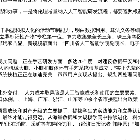
和办事，一是将伦理考量纳入人工智能研发流程，都要遵照根基
干构型和拟人化的活动节制能力，明白数据利用、算法义务等细
“立异标记性产物”专栏第一位。算力收集笼盖长三角、珠三角等
玩家凸显、新锐脱颖而出，”四川省人工智能学院副院长、电子科
问题，正在手艺研发方面，多达20个度，对违反数据平安和伦
械人的机械大脑、小脑和肢体环节手艺系统根基成立，“实正先辈
系统扶植正正在加速完美，帮帮用户实现从提出、规划四处理问
交付。“人力成本取风险是人工智能成长和使用的主要要素。
口体例。、上海、广东、浙江、山东等10余个省市接踵出台政策
量成长和财产升级的主要抓手。提拔学生的实践能力和立异认识
。最终才能走得更远。从海量数据和大规模学问中持续进化，科
智能正在消防、采矿等范畴的使用，（经济日报记者 郭静原）“