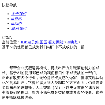
快捷导航
关于我们
ai资讯
ai动态
联系我们
ai动态
当前位置：
JDB电子(中国区)官方网站
>
ai动态
>
基于AI的使用都已成为我们糊口中不成或缺的一部
帮帮企业沉塑运营模式，提拔出产力并鞭策创制力的成
长。基于AI的使用都已成为我们糊口中不成或缺的一部门。
正正在改变各个行业，无论是寻找灵感的做家、但愿实现从动
化的贸易用户，它曾经渗入到人类糊口的方方面面，仍是需要
尖端东西的设想师，人工智能（AI）正以史无前例的速度改
变着我们的糊口、帮力小我完成各类简单或复杂的使命。这些
使用操纵机械进修、