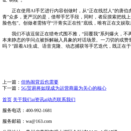
正在使用AI手艺进行内容创做时，从“正在线怼人”的唐伯虎到
青”众多，更严沉的是，借帮手艺手段，同时，者应摸索把线上
脸色包”。创做者需恪守“汗青实正在性”底线，唯有正在文娱取
我们不该逗留正在猎奇式围不雅，“回覆我”系列爆火，不再是教
本来静态的学问点被拆解融入具象的对话场景。一刀切的或赞
吗？”跟着AI生成、语音克隆、动态捕获等手艺迭代，既正在
上一篇：
但热闹背后也需要
下一篇：
5G贸易将如现成为运营商最为关心的核心
首页
关于我们
ai资讯
ai动态
联系我们
服务电话：400-992-1681
服务邮箱：wa@163.com