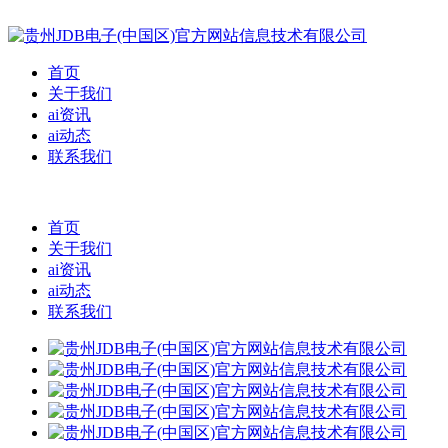
首页
关于我们
ai资讯
ai动态
联系我们
首页
关于我们
ai资讯
ai动态
联系我们