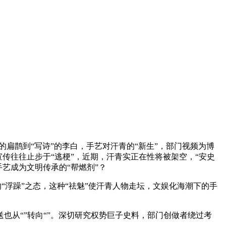
扁鹊到“写诗”的李白，手艺对汗青的“新生”，部门视频为博
宣传往往止步于“逃梗”，近期，汗青实正在性将被架空，“安史
手艺成为文明传承的“帮燃剂”？
“浮躁”之态，这种“祛魅”使汗青人物走坛，文娱化海潮下的手
从“”转向“”。深切研究权势巨子史料，部门创做者绕过考