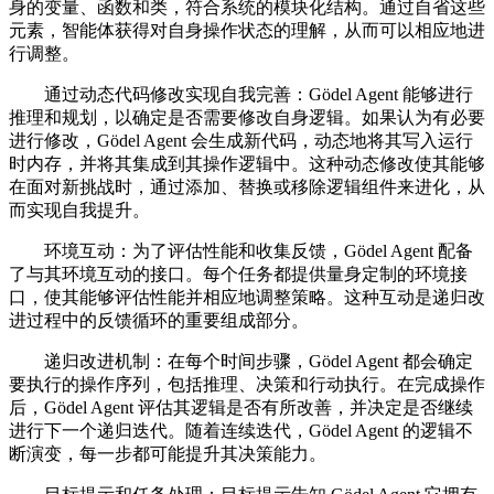
身的变量、函数和类，符合系统的模块化结构。通过自省这些
元素，智能体获得对自身操作状态的理解，从而可以相应地进
行调整。
通过动态代码修改实现自我完善：Gödel Agent 能够进行
推理和规划，以确定是否需要修改自身逻辑。如果认为有必要
进行修改，Gödel Agent 会生成新代码，动态地将其写入运行
时内存，并将其集成到其操作逻辑中。这种动态修改使其能够
在面对新挑战时，通过添加、替换或移除逻辑组件来进化，从
而实现自我提升。
环境互动：为了评估性能和收集反馈，Gödel Agent 配备
了与其环境互动的接口。每个任务都提供量身定制的环境接
口，使其能够评估性能并相应地调整策略。这种互动是递归改
进过程中的反馈循环的重要组成部分。
递归改进机制：在每个时间步骤，Gödel Agent 都会确定
要执行的操作序列，包括推理、决策和行动执行。在完成操作
后，Gödel Agent 评估其逻辑是否有所改善，并决定是否继续
进行下一个递归迭代。随着连续迭代，Gödel Agent 的逻辑不
断演变，每一步都可能提升其决策能力。