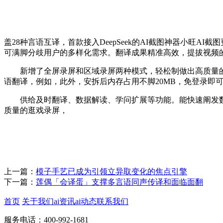
盖28种言语互译，首款接入DeepSeek的AI截图神器小旺AI截图更
可满脚分歧用户的多样化需求。翻译成果精准高效，提拔视频
新增了全屏录屏和区域录屏两种模式，轻松制做出高质量的
语翻译，例如，此外，安拆后内存占用不脚20MB，免登录即
供给及时翻译、数据解读、学问扩展等功能。能快速阐发数据
质量的逛戏录屏，
上一篇：
模子手艺已成为引领立异取变化的焦点引擎
下一篇：
莲偶「会译蛋」支撑多言语同声传译和面临面翻
首页
关于我们
ai资讯
ai动态
联系我们
服务电话：400-992-1681