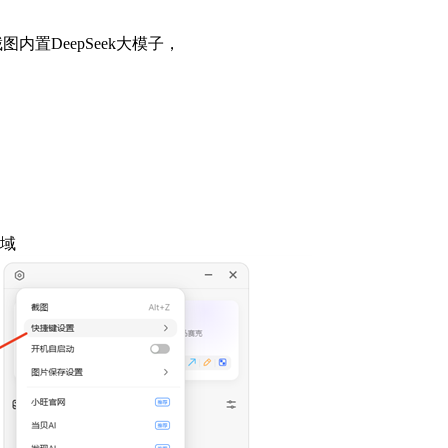
内置DeepSeek大模子，
域