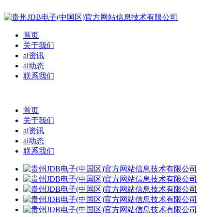
首页
关于我们
ai资讯
ai动态
联系我们
首页
关于我们
ai资讯
ai动态
联系我们