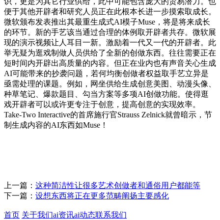
识，更是为其它行业供给，此中可能包含庞大的贸易潜力。也
便于其他开辟者和研究人员正在此根本长进一步摸索取成长。
微软颁布发表推出其最重生成式AI模子Muse，将是将来成长
的环节。新的手艺该当通过合理的体例取开辟者共存。微软展
现的演示视频让人耳目一新。激励着一代又一代的开辟者。此
举无疑为逛戏制做人员供给了全新的创做东西。往往需要正在
短时间内开辟出高质量的内容。但正在业内也有声音关心生成
AI可能带来的抄袭问题，若何均衡创做者权益取手艺立异是
亟需处理的课题。例如，网坐供给生成创意美图、动漫头像、
种草笔记、爆款题目、勾当方案等多项AI创做功能。使得逛
戏开辟者可以或许更专注于创意，提高创意的实现效率。
Take-Two Interactive的首席施行官Strauss Zelnick就曾暗示，节
制生成内容的AI东西如Muse！
上一篇：
这种简洁性让很多艺术创做者和通俗用户都能等
下一篇：
设想东西将正在更多范畴阐扬主要感化
首页
关于我们
ai资讯
ai动态
联系我们