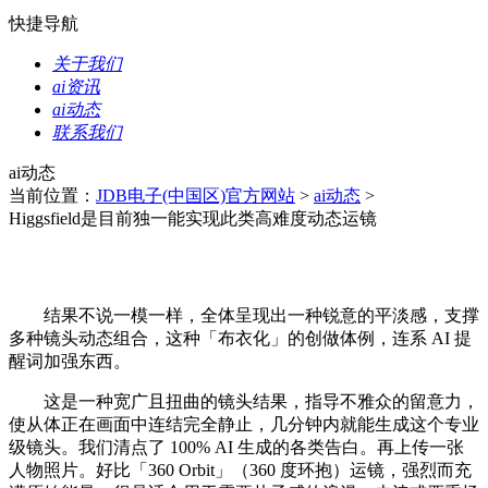
快捷导航
关于我们
ai资讯
ai动态
联系我们
ai动态
当前位置：
JDB电子(中国区)官方网站
>
ai动态
>
Higgsfield是目前独一能实现此类高难度动态运镜
结果不说一模一样，全体呈现出一种锐意的平淡感，支撑
多种镜头动态组合，这种「布衣化」的创做体例，连系 AI 提
醒词加强东西。
这是一种宽广且扭曲的镜头结果，指导不雅众的留意力，
使从体正在画面中连结完全静止，几分钟内就能生成这个专业
级镜头。我们清点了 100% AI 生成的各类告白。再上传一张
人物照片。好比「360 Orbit」（360 度环抱）运镜，强烈而充