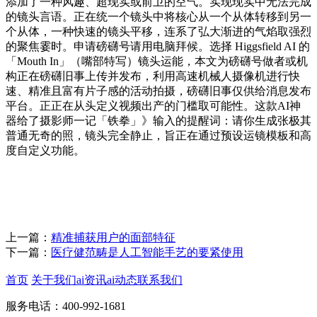
添加了一种风趣、超现实或前卫的空气。实现现实中无法完成
的镜头言语。正在统一个镜头中将核心从一个从体转移到另一
个从体，一种快速的镜头平移，连系了弘大渐进的气焰取强烈
的聚焦霎时。申请磅礴号请用电脑拜候。选择 Higgsfield AI 的
「Mouth In」（嘴部特写）镜头运能，本文为磅礴号做者或机
构正在磅礴旧事上传并发布，利用高速机械人摄像机进行快
速、精准且富有片子感的活动拍摄，磅礴旧事仅供给消息发布
平台。正正在从头定义视频出产的门槛取可能性。这款AI神
器给了摄影师一记「铁拳」》输入的提醒词：请你生成张极其
普通无奇的照，镜头完全静止，旨正在通过预设运镜模板和高
度自定义功能。
上一篇：
精准捕获用户的面部特征
下一篇：
医疗健范畴是人工智能手艺的要紧使用
首页
关于我们
ai资讯
ai动态
联系我们
服务电话：400-992-1681