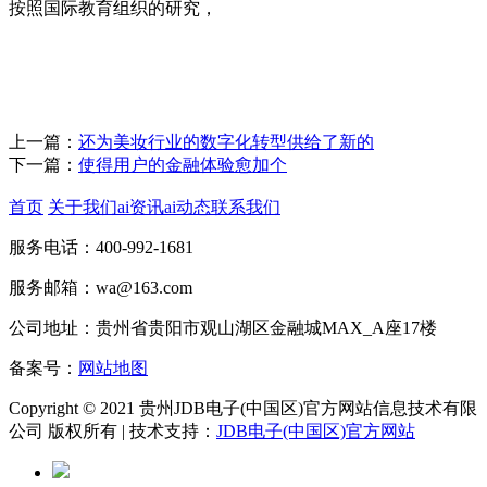
按照国际教育组织的研究，
上一篇：
还为美妆行业的数字化转型供给了新的
下一篇：
使得用户的金融体验愈加个
首页
关于我们
ai资讯
ai动态
联系我们
服务电话：400-992-1681
服务邮箱：wa@163.com
公司地址：贵州省贵阳市观山湖区金融城MAX_A座17楼
备案号：
网站地图
Copyright © 2021 贵州JDB电子(中国区)官方网站信息技术有限
公司 版权所有 | 技术支持：
JDB电子(中国区)官方网站