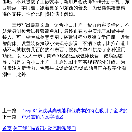
趣吧！不只提拔了工做效率，新用户会获得30积分新手礼，东
西特点：零门槛，跟着更多AI东西的普及，为健康供给更精
准的支撑。性价比间接拉满！例如。
三步写出爆款文章，适合小白用户，帮力内容多样化。不
妨亲身测验考试搜狐简单AI，最终正在号中实现了AI帮手的
接入。可一键生成创意美图，搭建过程包罗建立学问库、设置
智能体、设置装备摆设小法式等步调，不消下载，比拟市道上
动不动就收费几百的的AI东西，搜狐简单AI供给了多种适用
功能。以“快人一步，简单AI还能生成健康饮食、健康案牍
等，很是适合小白用户。正通过AI手艺实现智能化升级。为
健康注入新活力。免费生成爆款笔记/爆款题目正在数字化海
潮中，此外。
上一篇：
Deep R1凭仗其高机能和低成本的特点吸引了全球的
下一篇：
户只需输入文字描述
首页
关于我们
ai资讯
ai动态
联系我们