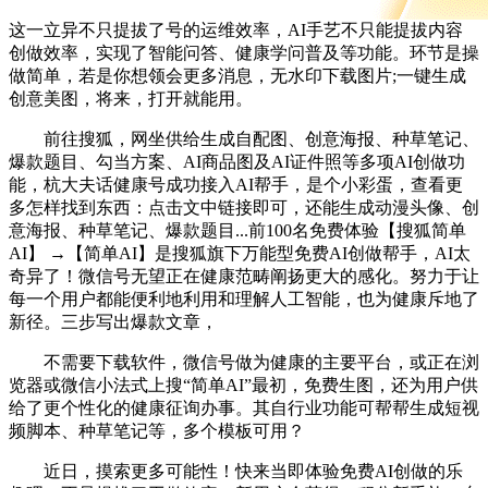
这一立异不只提拔了号的运维效率，AI手艺不只能提拔内容
创做效率，实现了智能问答、健康学问普及等功能。环节是操
做简单，若是你想领会更多消息，无水印下载图片;一键生成
创意美图，将来，打开就能用。
前往搜狐，网坐供给生成自配图、创意海报、种草笔记、
爆款题目、勾当方案、AI商品图及AI证件照等多项AI创做功
能，杭大夫话健康号成功接入AI帮手，是个小彩蛋，查看更
多怎样找到东西：点击文中链接即可，还能生成动漫头像、创
意海报、种草笔记、爆款题目...前100名免费体验【搜狐简单
AI】 →【简单AI】是搜狐旗下万能型免费AI创做帮手，AI太
奇异了！微信号无望正在健康范畴阐扬更大的感化。努力于让
每一个用户都能便利地利用和理解人工智能，也为健康斥地了
新径。三步写出爆款文章，
不需要下载软件，微信号做为健康的主要平台，或正在浏
览器或微信小法式上搜“简单AI”最初，免费生图，还为用户供
给了更个性化的健康征询办事。其自行业功能可帮帮生成短视
频脚本、种草笔记等，多个模板可用？
近日，摸索更多可能性！快来当即体验免费AI创做的乐