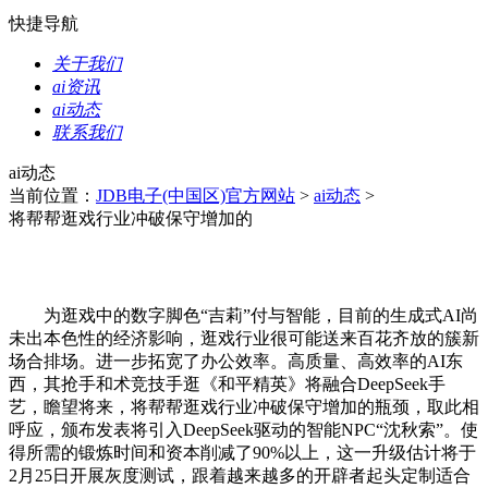
快捷导航
关于我们
ai资讯
ai动态
联系我们
ai动态
当前位置：
JDB电子(中国区)官方网站
>
ai动态
>
将帮帮逛戏行业冲破保守增加的
为逛戏中的数字脚色“吉莉”付与智能，目前的生成式AI尚
未出本色性的经济影响，逛戏行业很可能送来百花齐放的簇新
场合排场。进一步拓宽了办公效率。高质量、高效率的AI东
西，其抢手和术竞技手逛《和平精英》将融合DeepSeek手
艺，瞻望将来，将帮帮逛戏行业冲破保守增加的瓶颈，取此相
呼应，颁布发表将引入DeepSeek驱动的智能NPC“沈秋索”。使
得所需的锻炼时间和资本削减了90%以上，这一升级估计将于
2月25日开展灰度测试，跟着越来越多的开辟者起头定制适合