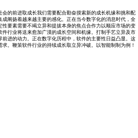
会的前进取成长我们需要配合勤奋摸索新的成长机缘和挑和配
集成阐扬着越来越主要的感化。正在当今数字化的消息时代，全
定性要素需要不竭立异和提拔本身的焦点合作力以顺应市场的变
软件行业将送来愈加广漠的成长空间和机缘。打制手艺立异及市
界前进的动力。正在数字化历程中，软件的主要性日益凸显。这
需求。鞭策软件行业的持续成长取立异冲破。以智能制制为例！