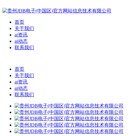
首页
关于我们
ai资讯
ai动态
联系我们
首页
关于我们
ai资讯
ai动态
联系我们