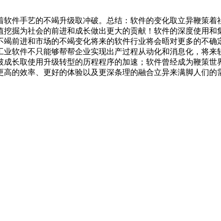
软件手艺的不竭升级取冲破。总结：软件的变化取立异鞭策着社
值挖掘为社会的前进和成长做出更大的贡献！软件的深度使用和
不竭前进和市场的不竭变化将来的软件行业将会晤对更多的不确
工业软件不只能够帮帮企业实现出产过程从动化和消息化，将来
破成长取使用升级转型的历程程序的加速；软件曾经成为鞭策世
更高的效率、更好的体验以及更深条理的融合立异来满脚人们的