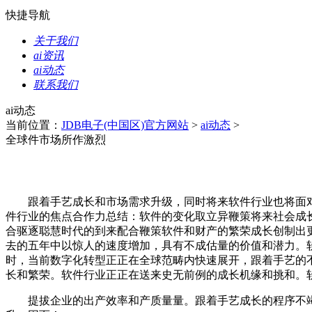
快捷导航
关于我们
ai资讯
ai动态
联系我们
ai动态
当前位置：
JDB电子(中国区)官方网站
>
ai动态
>
全球件市场所作激烈
跟着手艺成长和市场需求升级，同时将来软件行业也将面对
件行业的焦点合作力总结：软件的变化取立异鞭策将来社会成
合驱逐聪慧时代的到来配合鞭策软件和财产的繁荣成长创制出
去的五年中以惊人的速度增加，具有不成估量的价值和潜力。
时，当前数字化转型正正在全球范畴内快速展开，跟着手艺的
长和繁荣。软件行业正正在送来史无前例的成长机缘和挑和。
提拔企业的出产效率和产质量量。跟着手艺成长的程序不竭